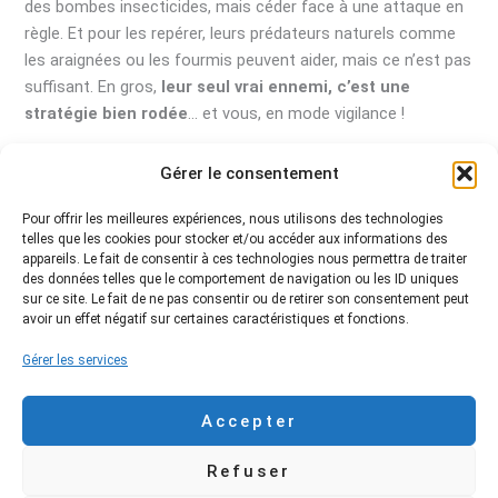
des bombes insecticides, mais céder face à une attaque en
règle. Et pour les repérer, leurs prédateurs naturels comme
les araignées ou les fourmis peuvent aider, mais ce n’est pas
suffisant. En gros,
leur seul vrai ennemi, c’est une
stratégie bien rodée
… et vous, en mode vigilance !
Gérer le consentement
←
Article précédent
Article suivant
→
Pour offrir les meilleures expériences, nous utilisons des technologies
telles que les cookies pour stocker et/ou accéder aux informations des
appareils. Le fait de consentir à ces technologies nous permettra de traiter
des données telles que le comportement de navigation ou les ID uniques
sur ce site. Le fait de ne pas consentir ou de retirer son consentement peut
avoir un effet négatif sur certaines caractéristiques et fonctions.
Blog
Gérer les services
Plan du site
Contact
Accepter
Mentions
Refuser