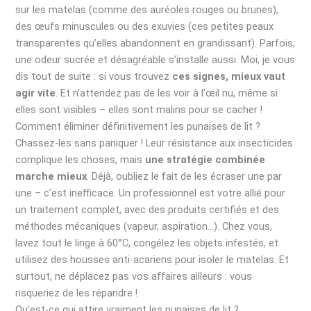
sur les matelas (comme des auréoles rouges ou brunes),
des œufs minuscules ou des exuvies (ces petites peaux
transparentes qu’elles abandonnent en grandissant). Parfois,
une odeur sucrée et désagréable s’installe aussi. Moi, je vous
dis tout de suite : si vous trouvez
ces signes, mieux vaut
agir vite
. Et n’attendez pas de les voir à l’œil nu, même si
elles sont visibles – elles sont malins pour se cacher !
Comment éliminer définitivement les punaises de lit ?
Chassez-les sans paniquer ! Leur résistance aux insecticides
complique les choses, mais
une stratégie combinée
marche mieux
. Déjà, oubliez le fait de les écraser une par
une – c’est inefficace. Un professionnel est votre allié pour
un traitement complet, avec des produits certifiés et des
méthodes mécaniques (vapeur, aspiration…). Chez vous,
lavez tout le linge à 60°C, congélez les objets infestés, et
utilisez des housses anti-acariens pour isoler le matelas. Et
surtout, ne déplacez pas vos affaires ailleurs : vous
risqueriez de les répandre !
Qu’est-ce qui attire vraiment les punaises de lit ?