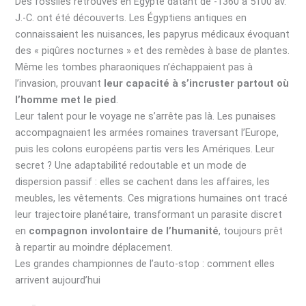
Des fossiles retrouvés en Égypte datant de -1360 à 5100 av.
J.-C. ont été découverts. Les Égyptiens antiques en
connaissaient les nuisances, les papyrus médicaux évoquant
des « piqûres nocturnes » et des remèdes à base de plantes.
Même les tombes pharaoniques n’échappaient pas à
l’invasion, prouvant
leur capacité à s’incruster partout où
l’homme met le pied
.
Leur talent pour le voyage ne s’arrête pas là. Les punaises
accompagnaient les armées romaines traversant l’Europe,
puis les colons européens partis vers les Amériques. Leur
secret ? Une adaptabilité redoutable et un mode de
dispersion passif : elles se cachent dans les affaires, les
meubles, les vêtements. Ces migrations humaines ont tracé
leur trajectoire planétaire, transformant un parasite discret
en
compagnon involontaire de l’humanité
, toujours prêt
à repartir au moindre déplacement.
Les grandes championnes de l’auto-stop : comment elles
arrivent aujourd’hui