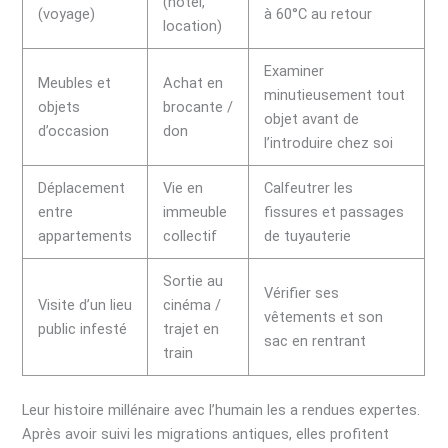
(hôtel,
(voyage)
à 60°C au retour
location)
Examiner
Meubles et
Achat en
minutieusement tout
objets
brocante /
objet avant de
d’occasion
don
l’introduire chez soi
Déplacement
Vie en
Calfeutrer les
entre
immeuble
fissures et passages
appartements
collectif
de tuyauterie
Sortie au
Vérifier ses
Visite d’un lieu
cinéma /
vêtements et son
public infesté
trajet en
sac en rentrant
train
Leur histoire millénaire avec l’humain les a rendues expertes.
Après avoir suivi les migrations antiques, elles profitent