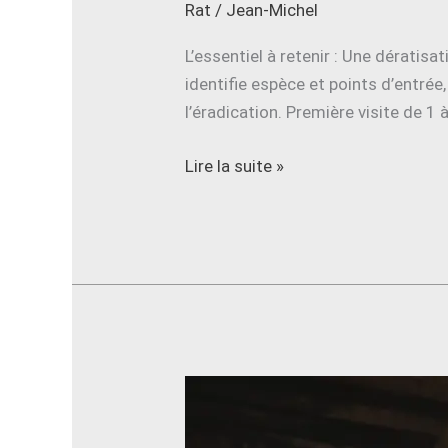
Rat
/
Jean-Michel
L’essentiel à retenir : Une dératis
identifie espèce et points d’entrée
l’éradication. Première visite de 1 
Lire la suite »
Dégâts
des
rats