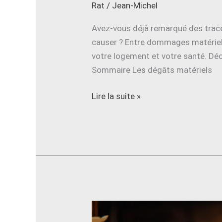
Rat
/
Jean-Michel
Avez-vous déjà remarqué des trac
causer ? Entre dommages matériels 
votre logement et votre santé. Déc
Sommaire Les dégâts matériels
Lire la suite »
Comment
repérer