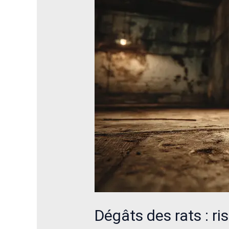
:
risques
sanitaires
et
matériels
Dégâts des rats : ri