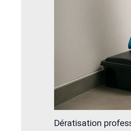
Z
Dératisation profes