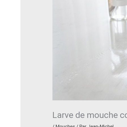
Larve de mouche c
/
Mouches
/ Par
Jean-Michel