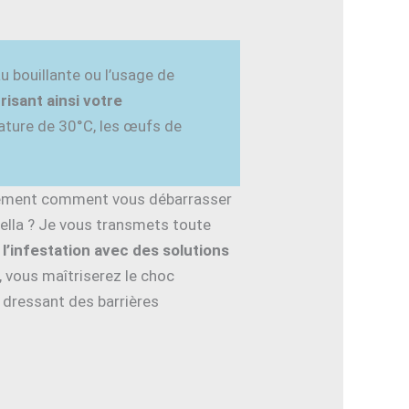
u bouillante ou l’usage de
risant ainsi votre
rature de 30°C, les œufs de
érément comment vous débarrasser
lla ? Je vous transmets toute
l’infestation avec des solutions
, vous maîtriserez le choc
 dressant des barrières