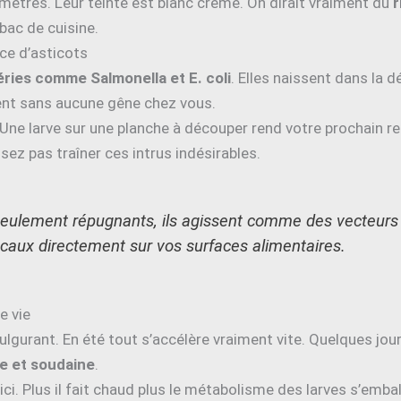
ètres. Leur teinte est blanc crème. On dirait vraiment du
r
bac de cuisine.
nce d’asticots
ries comme Salmonella et E. coli
. Elles naissent dans la 
ent sans aucune gêne chez vous.
. Une larve sur une planche à découper rend votre prochain 
issez pas traîner ces intrus indésirables.
 seulement répugnants, ils agissent comme des vecteur
caux directement sur vos surfaces alimentaires.
e vie
ulgurant. En été tout s’accélère vraiment vite. Quelques jou
le et soudaine
.
 ici. Plus il fait chaud plus le métabolisme des larves s’emb