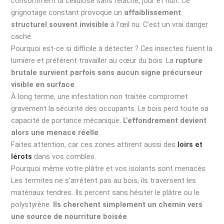
consomment la cellulose sans relâche, jour et nuit. Ce
grignotage constant provoque un
affaiblissement
structurel souvent invisible
à l’œil nu. C’est un vrai danger
caché.
Pourquoi est-ce si difficile à détecter ? Ces insectes fuient la
lumière et préfèrent travailler au cœur du bois. La
rupture
brutale survient parfois sans aucun signe précurseur
visible en surface
.
À long terme, une infestation non traitée compromet
gravement la sécurité des occupants. Le bois perd toute sa
capacité de portance mécanique.
L’effondrement devient
alors une menace réelle
.
Faites attention, car ces zones attirent aussi des
loirs et
lérots
dans vos combles.
Pourquoi même votre plâtre et vos isolants sont menacés
Les termites ne s’arrêtent pas au bois, ils traversent les
matériaux tendres. Ils percent sans hésiter le plâtre ou le
polystyrène.
Ils cherchent simplement un chemin vers
une source de nourriture boisée
.