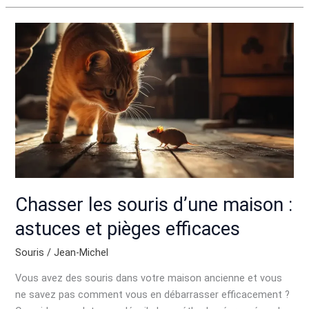
Chasser
les
souris
d’une
maison
:
astuces
et
pièges
efficaces
Chasser les souris d’une maison :
astuces et pièges efficaces
Souris
/
Jean-Michel
Vous avez des souris dans votre maison ancienne et vous
ne savez pas comment vous en débarrasser efficacement ?