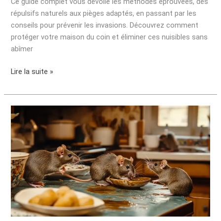
Ce guide complet vous dévoile les méthodes éprouvées, des
répulsifs naturels aux pièges adaptés, en passant par les
conseils pour prévenir les invasions. Découvrez comment
protéger votre maison du coin et éliminer ces nuisibles sans
abîmer
Lire la suite »
Comment
repérer
une
infestation
de
rats
?